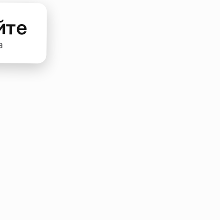
йте
а