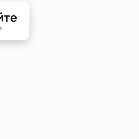
йте
а