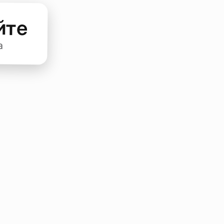
йте
а