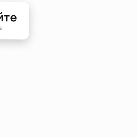
йте
а