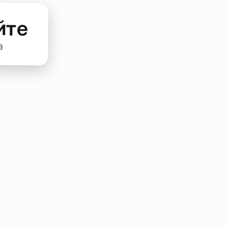
йте
а