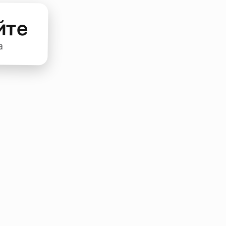
йте
а