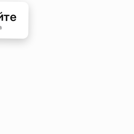
йте
а