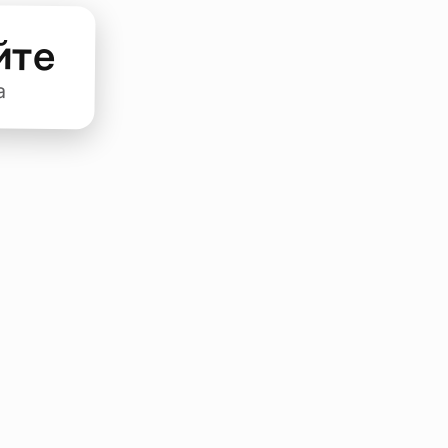
йте
а