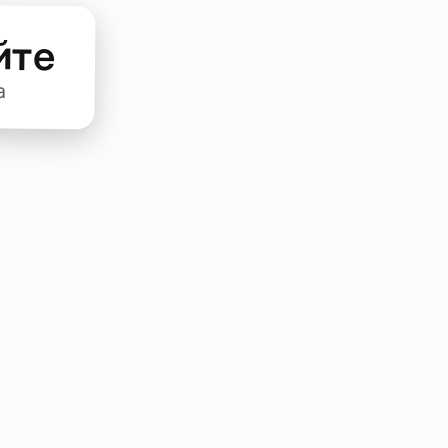
йте
а