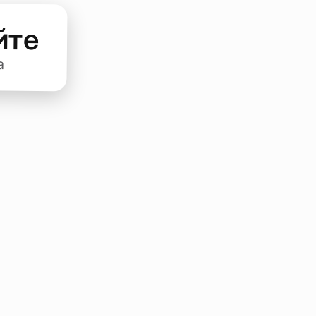
йте
а