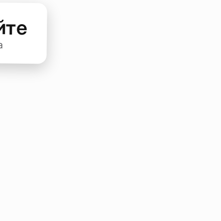
йте
а