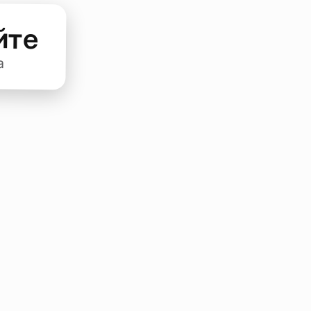
йте
а