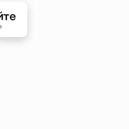
йте
а