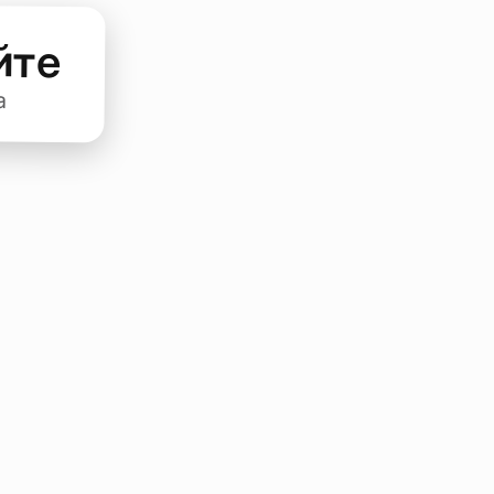
йте
а