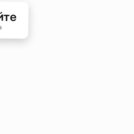
йте
а