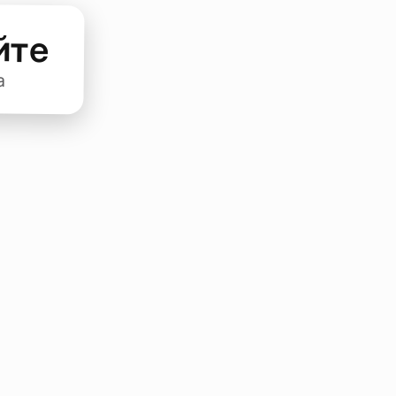
йте
а