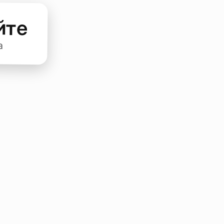
йте
а