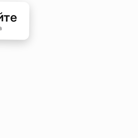
йте
а