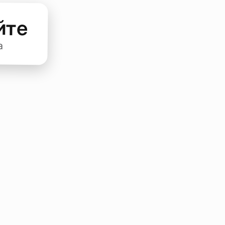
йте
а