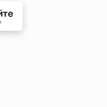
йте
а