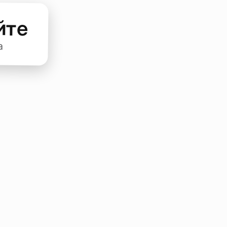
йте
а