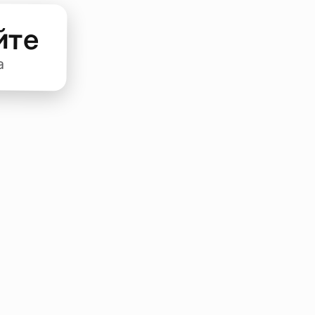
йте
а