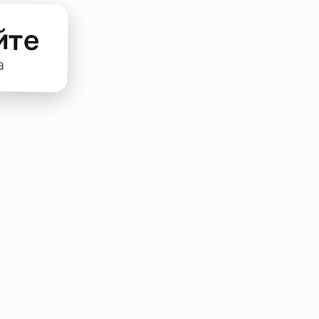
йте
а