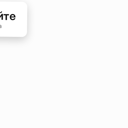
йте
а