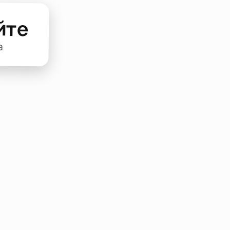
йте
а