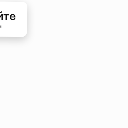
йте
а