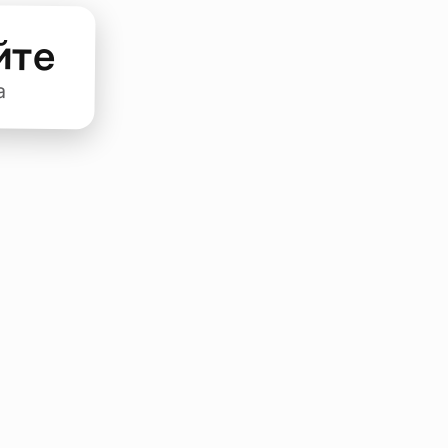
йте
а