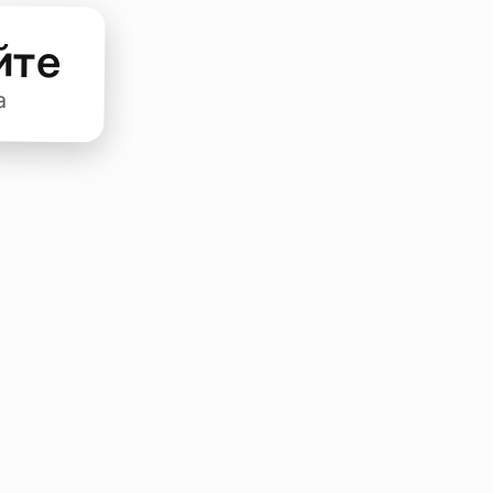
йте
а