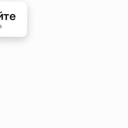
йте
а