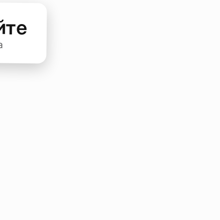
йте
а