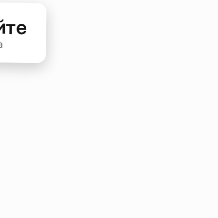
йте
а