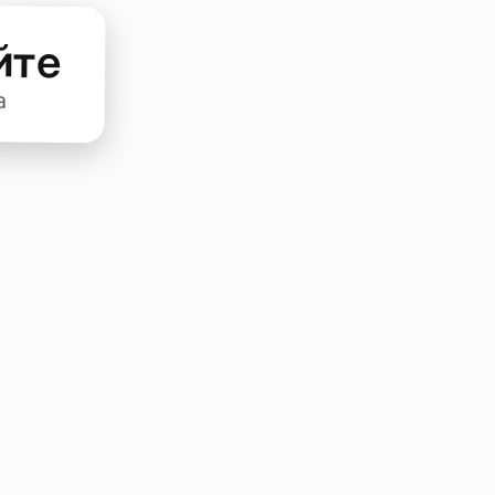
йте
а