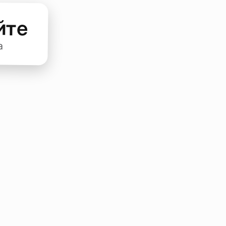
йте
а