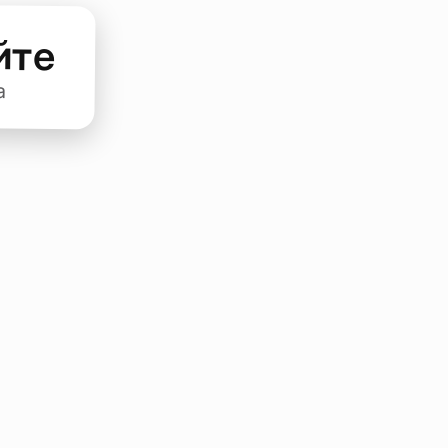
йте
а