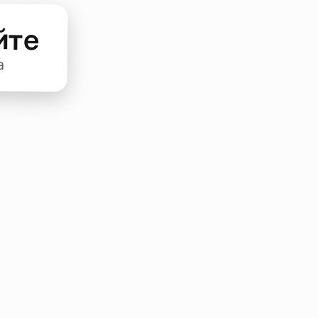
йте
а