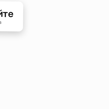
йте
а