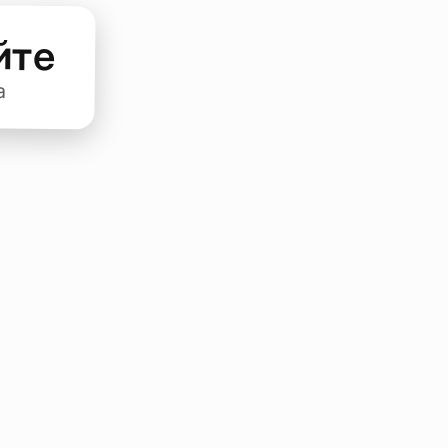
йте
а