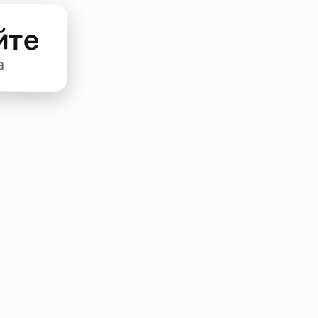
йте
а