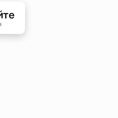
йте
а