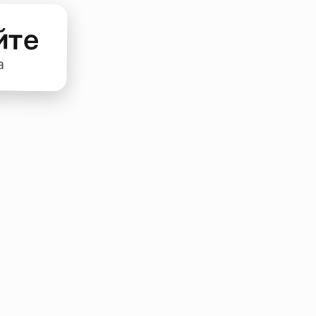
йте
а