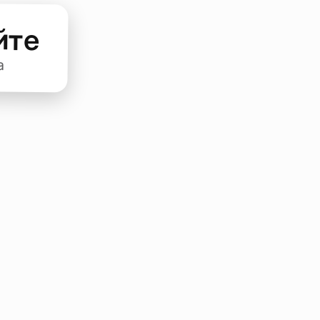
йте
а