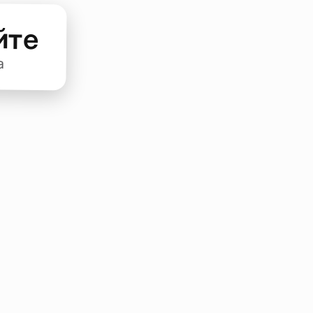
йте
а