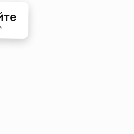
йте
а