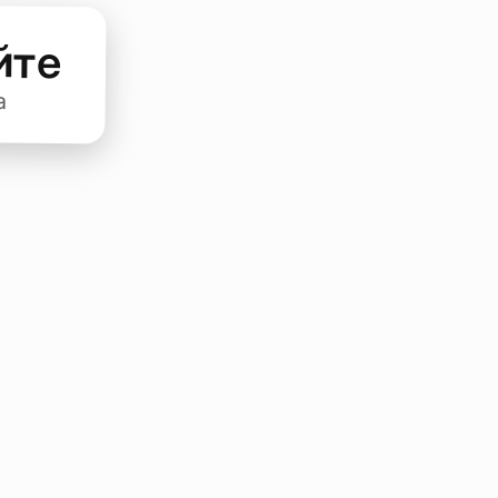
йте
а