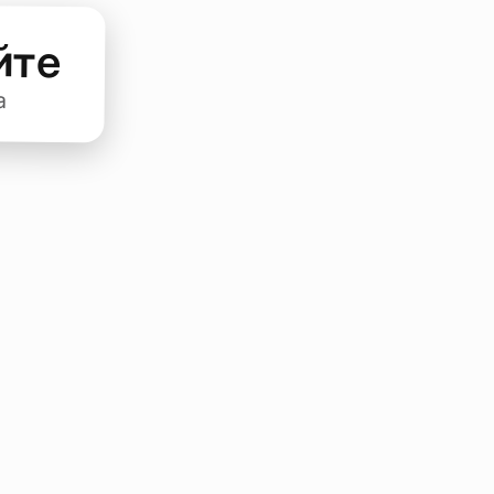
йте
а