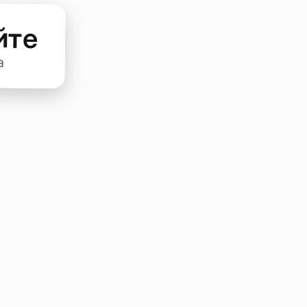
йте
а