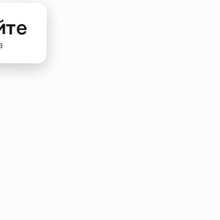
йте
а