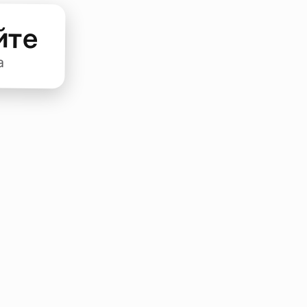
йте
а