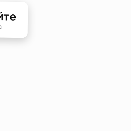
йте
а