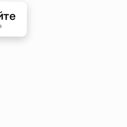
йте
а